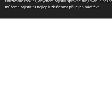
Používáme cookies, abychom zajistili správné fungování a bezp
můžeme zajistit tu nejlepší zkušenost při jejich návštěvě.