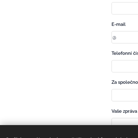
E-mail
Telefonní čí
Za společno
Vaše zpráva