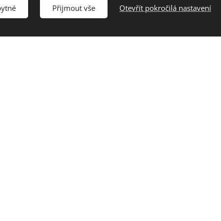
bytné
Přijmout vše
Otevřít pokročilá nastavení