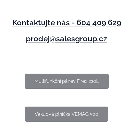
Kontaktujte nás - 604 409 629
prodej@salesgroup.cz
Multifunkční pánev Firex 220L
Vakuová plnička VEMAG 500