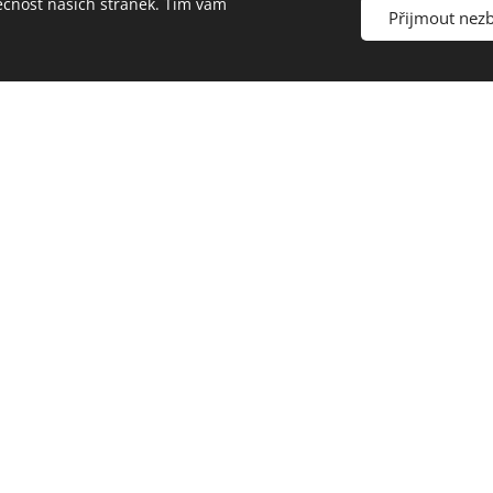
ečnost našich stránek. Tím vám
Přijmout nez
Odeslat