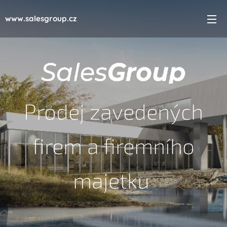
www.salesgroup.cz
Prodej zavedených
firem a firemního
majetku