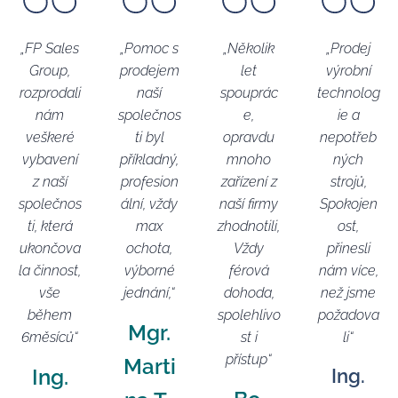
„FP
Sales
„Pomoc s
„Několik
„Prodej
Group,
prodejem
let
výrobní
rozprodali
naší
spouprác
technolog
nám
společnos
e,
ie a
veškeré
ti byl
opravdu
nepotřeb
vybavení
příkladný,
mnoho
ných
z naší
profesion
zařízení z
strojů,
společnos
ální, vždy
naší firmy
Spokojen
ti, která
max
zhodnotili,
ost,
ukončova
ochota,
Vždy
přinesli
la činnost,
výborné
férová
nám více,
vše
jednání,“
dohoda,
než jsme
během
spolehlivo
požadova
Mgr.
6měsíců“
st i
li“
přístup“
Marti
Ing.
Ing.