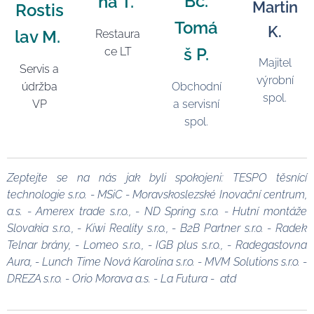
Bc.
na T.
Martin
Rostis
Tomá
K.
lav M.
Restaura
š P.
ce LT
Majitel
Servis a
výrobní
údržba
Obchodní
spol.
VP
a servisní
spol.
Zeptejte se na nás jak byli spokojeni: TESPO těsnící
technologie s.r.o. - MSiC - Moravskoslezské Inovační centrum,
a.s. - Amerex trade s.r.o., - ND Spring s.r.o. - Hutní montáže
Slovakia s.r.o., - Kiwi Reality s.r.o., - B2B Partner s.r.o. - Radek
Telnar brány, - Lomeo s.r.o., - IGB plus s.r.o., - Radegastovna
Aura, - Lunch Time Nová Karolina s.r.o. - MVM Solutions s.r.o. -
DREZA s.r.o. - Orio Morava a.s. - La Futura - atd