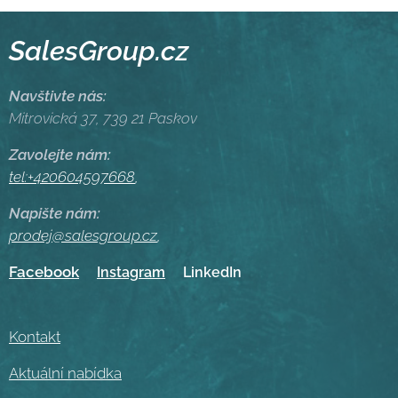
SalesGroup.cz
Navštivte nás:
Mitrovická 37, 739 21 Paskov
Zavolejte nám:
tel:+420604597668
,
Napište nám:
prodej@salesgroup.cz
,
Facebook
Instagram
LinkedIn
Kontakt
Aktuální nabídka