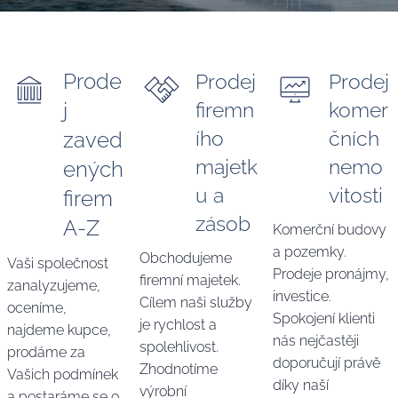
Prode
Prodej
Prodej
firemn
komer
j
ího
čních
zaved
majetk
nemo
ených
u a
vitosti
firem
zásob
A-Z
Komerční budovy
a pozemky.
Obchodujeme
Vaši společnost
Prodeje pronájmy,
firemní majetek.
zanalyzujeme,
investice.
Cílem naši služby
oceníme,
Spokojení klienti
je rychlost a
najdeme kupce,
nás nejčastěji
spolehlivost.
prodáme za
doporučují právě
Zhodnotíme
Vašich podmínek
díky naší
výrobní
a postaráme se o