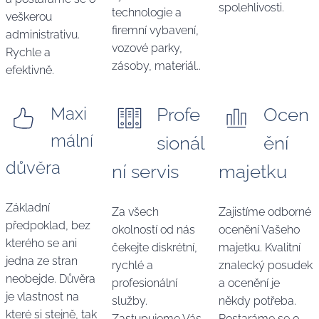
spolehlivosti.
technologie a
veškerou
firemní vybavení,
administrativu.
vozové parky,
Rychle a
zásoby, materiál..
efektivně.
Maxi
Profe
Ocen
mální
sionál
ění
důvěra
ní servis
majetku
Základní
Za všech
Zajistíme odborné
předpoklad, bez
okolností od nás
ocenění Vašeho
kterého se ani
čekejte diskrétní,
majetku. Kvalitní
jedna ze stran
rychlé a
znalecký posudek
neobejde. Důvěra
profesionální
a ocenění je
je vlastnost na
služby.
někdy potřeba.
které si stejně, tak
Zastupujeme Vás
Postaráme se o