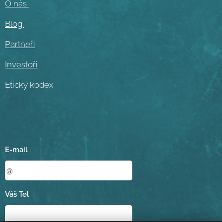
O nás
Blog
Partneři
Investoři
Etický kodex
E-mail
Váš Tel