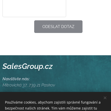
ODESLAT DOTAZ
SalesGroup.cz
Navštivte nás:
Mitrovická 37, 739 21 Paskov
Zavolejte nám:
tel:+420604597668
,
Používáme cookies, abychom zajistili správné fungování a
bezpečnost našich stránek. Tím vám můžeme zajistit tu