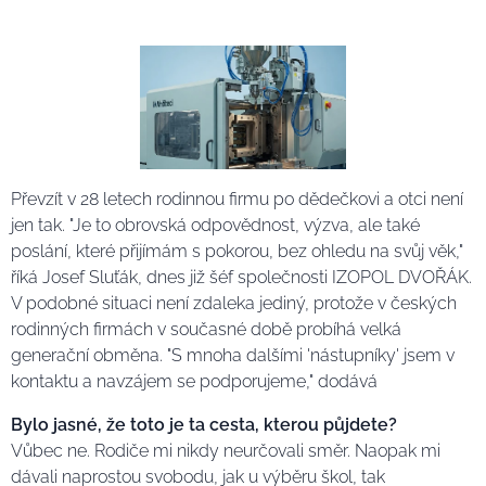
Převzít v 28 letech rodinnou firmu po dědečkovi a otci není
jen tak. "Je to obrovská odpovědnost, výzva, ale také
poslání, které přijímám s pokorou, bez ohledu na svůj věk,"
říká Josef Sluťák, dnes již šéf společnosti IZOPOL DVOŘÁK.
V podobné situaci není zdaleka jediný, protože v českých
rodinných firmách v současné době probíhá velká
generační obměna. "S mnoha dalšími 'nástupníky' jsem v
kontaktu a navzájem se podporujeme," dodává
Bylo jasné, že toto je ta cesta, kterou půjdete?
Vůbec ne. Rodiče mi nikdy neurčovali směr. Naopak mi
dávali naprostou svobodu, jak u výběru škol, tak