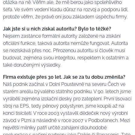
otázka na ně. Věřím ale, že mě berou jako spolehlivého
šéfa. Ve svém vedení kladu důraz na rozvoj a podporu lidí,
protože věřím, že právě oni jsou základem úspěchu firmy.
Jak jste si u nich získal autoritu? Bylo to těžké?
Nejsem zastánce formální autority založené na získání
oficiální funkce, taková autorita nemůže fungovat. Autorita
se nezískává přes noc. Přirozenou autoritu si člověk musí
budovat, zejména svou integritou, respektem k ostatním a
také doručenými výsledky.
Firma existuje přes 30 let. Jak se za tu dobu změnila?
Náš podnik začínal v Dolní Poustevně na severu Čech ve
starém areálu bývalého státního podniku. V 90. letech jsme
vyráběli zejména izolační desky pro zateplení. První lisovací
stroj na EPS, tedy pěnový polystyren, jsme koupili až na
konci tisíciletí. V roce 2003 vystavěl dědeček nový výrobní
závod v Plzni a následně v roce 2007 v Podbořanech. Mezi
největší milníky patří určitě zahájení dlouhodobé
spolupráce s našimi partnery jako Daikin či Panasonic. Tato