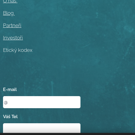
O nás
Blog
Partneři
Investoři
Etický kodex
E-mail
Váš Tel