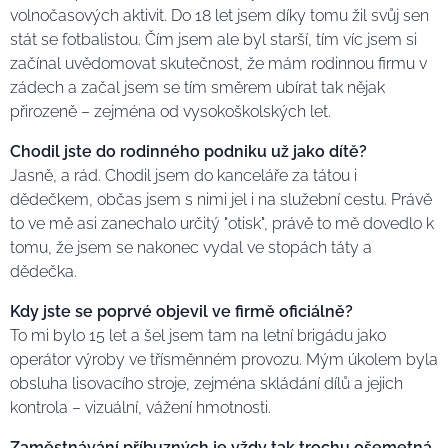
volnočasových aktivit. Do 18 let jsem díky tomu žil svůj sen
stát se fotbalistou. Čím jsem ale byl starší, tím víc jsem si
začínal uvědomovat skutečnost, že mám rodinnou firmu v
zádech a začal jsem se tím směrem ubírat tak nějak
přirozeně – zejména od vysokoškolských let.
Chodil jste do rodinného podniku už jako dítě?
Jasně, a rád. Chodil jsem do kanceláře za tátou i
dědečkem, občas jsem s nimi jel i na služební cestu. Právě
to ve mě asi zanechalo určitý "otisk", právě to mě dovedlo k
tomu, že jsem se nakonec vydal ve stopách táty a
dědečka.
Kdy jste se poprvé objevil ve firmě oficiálně?
To mi bylo 15 let a šel jsem tam na letní brigádu jako
operátor výroby ve třísměnném provozu. Mým úkolem byla
obsluha lisovacího stroje, zejména skládání dílů a jejich
kontrola – vizuální, vážení hmotnosti.
Zaměstnávání příbuzných je vždy tak trochu ošemetná