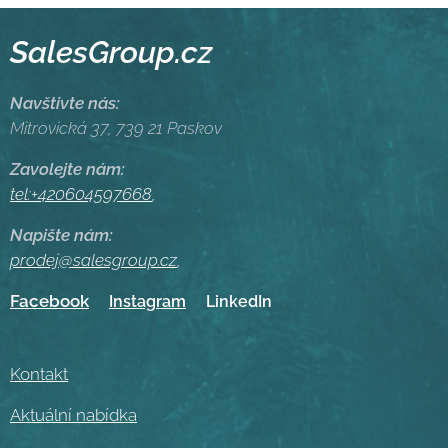
SalesGroup.cz
Navštivte nás:
Mitrovická 37, 739 21 Paskov
Zavolejte nám:
tel:+420604597668
,
Napište nám:
prodej@salesgroup.cz
,
Facebook
Instagram
LinkedIn
Kontakt
Aktuální nabídka