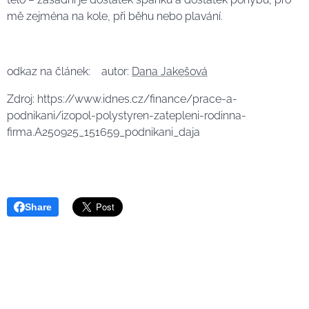
mě zejména na kole, při běhu nebo plavání.
odkaz na článek: autor:
Dana Jakešová
Zdroj: https://www.idnes.cz/finance/prace-a-
podnikani/izopol-polystyren-zatepleni-rodinna-
firma.A250925_151659_podnikani_daja
Share