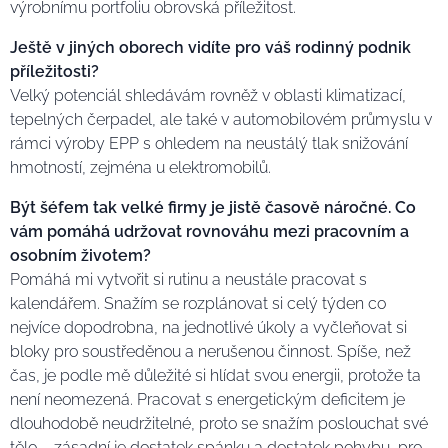
výrobnímu portfoliu obrovská příležitost.
Ještě v jiných oborech vidíte pro váš rodinný podnik
příležitosti?
Velký potenciál shledávám rovněž v oblasti klimatizací,
tepelných čerpadel, ale také v automobilovém průmyslu v
rámci výroby EPP s ohledem na neustálý tlak snižování
hmotností, zejména u elektromobilů.
Být šéfem tak velké firmy je jistě časově náročné. Co
vám pomáhá udržovat rovnováhu mezi pracovním a
osobním životem?
Pomáhá mi vytvořit si rutinu a neustále pracovat s
kalendářem. Snažím se rozplánovat si celý týden co
nejvíce dopodrobna, na jednotlivé úkoly a vyčleňovat si
bloky pro soustředěnou a nerušenou činnost. Spíše, než
čas, je podle mě důležité si hlídat svou energii, protože ta
není neomezená. Pracovat s energetickým deficitem je
dlouhodobě neudržitelné, proto se snažím poslouchat své
tělo – zásadní je dostatek spánku a dostatek pohybu, pro