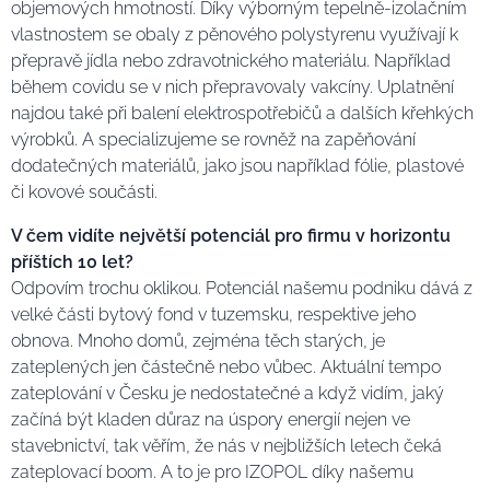
objemových hmotností. Díky výborným tepelně-izolačním
vlastnostem se obaly z pěnového polystyrenu využívají k
přepravě jídla nebo zdravotnického materiálu. Například
během covidu se v nich přepravovaly vakcíny. Uplatnění
najdou také při balení elektrospotřebičů a dalších křehkých
výrobků. A specializujeme se rovněž na zapěňování
dodatečných materiálů, jako jsou například fólie, plastové
či kovové součásti.
V čem vidíte největší potenciál pro firmu v horizontu
příštích 10 let?
Odpovím trochu oklikou. Potenciál našemu podniku dává z
velké části bytový fond v tuzemsku, respektive jeho
obnova. Mnoho domů, zejména těch starých, je
zateplených jen částečně nebo vůbec. Aktuální tempo
zateplování v Česku je nedostatečné a když vidím, jaký
začíná být kladen důraz na úspory energií nejen ve
stavebnictví, tak věřím, že nás v nejbližších letech čeká
zateplovací boom. A to je pro IZOPOL díky našemu