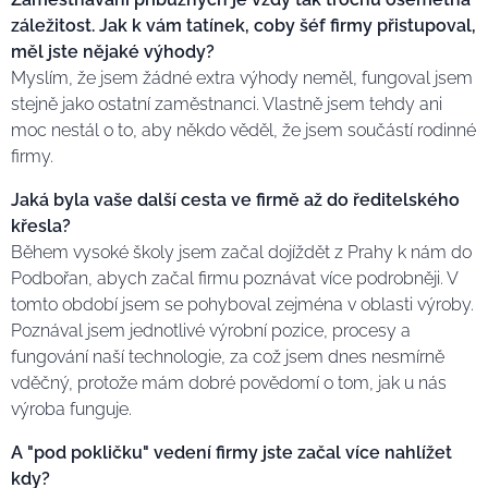
záležitost. Jak k vám tatínek, coby šéf firmy přistupoval,
měl jste nějaké výhody?
Myslím, že jsem žádné extra výhody neměl, fungoval jsem
stejně jako ostatní zaměstnanci. Vlastně jsem tehdy ani
moc nestál o to, aby někdo věděl, že jsem součástí rodinné
firmy.
Jaká byla vaše další cesta ve firmě až do ředitelského
křesla?
Během vysoké školy jsem začal dojíždět z Prahy k nám do
Podbořan, abych začal firmu poznávat více podrobněji. V
tomto období jsem se pohyboval zejména v oblasti výroby.
Poznával jsem jednotlivé výrobní pozice, procesy a
fungování naší technologie, za což jsem dnes nesmírně
vděčný, protože mám dobré povědomí o tom, jak u nás
výroba funguje.
A "pod pokličku" vedení firmy jste začal více nahlížet
kdy?