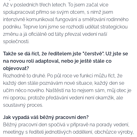
Až v posledních třech letech. To jsem začal více
spolupracovat přímo se svým otcem, s nímž jsem
intenzivně komunikoval fungování a směřování rodinného
podniku. Teprve loni jsme se rozhodli udělat strategickou
změnu a já oficiálně od táty převzal vedení naší
společnosti.
Takže se dá říct, že ředitelem jste "čerstvě". Už jste se
na novou roli adaptoval, nebo je ještě stále co
objevovat?
Rozhodně to druhé. Po půl roce ve funkci můžu říct, že
každý den stále poznávám nové situace, každý den se
učím něco nového. Naštěstí na to nejsem sám, můj otec je
mi oporou, protože předávání vedení není okamžik, ale
soustavný proces.
Jak vypadá váš běžný pracovní den?
Běžný pracovní den spočívá v přípravě na porady vedení,
meetingy s řediteli jednotlivých oddělení, obchůzce výroby,