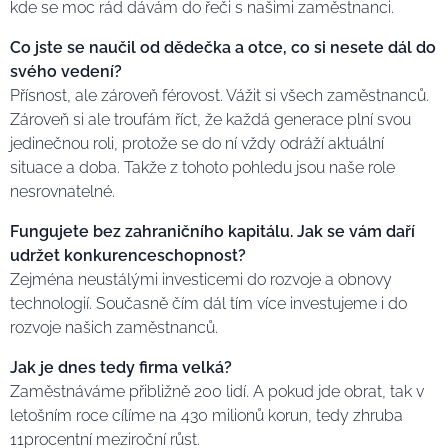
kde se moc rád dávám do řeči s našimi zaměstnanci.
Co jste se naučil od dědečka a otce, co si nesete dál do
svého vedení?
Přísnost, ale zároveň férovost. Vážit si všech zaměstnanců.
Zároveň si ale troufám říct, že každá generace plní svou
jedinečnou roli, protože se do ní vždy odráží aktuální
situace a doba. Takže z tohoto pohledu jsou naše role
nesrovnatelné.
Fungujete bez zahraničního kapitálu. Jak se vám daří
udržet konkurenceschopnost?
Zejména neustálými investicemi do rozvoje a obnovy
technologií. Současně čím dál tím více investujeme i do
rozvoje našich zaměstnanců.
Jak je dnes tedy firma velká?
Zaměstnáváme přibližně 200 lidí. A pokud jde obrat, tak v
letošním roce cílíme na 430 milionů korun, tedy zhruba
11procentní meziroční růst.