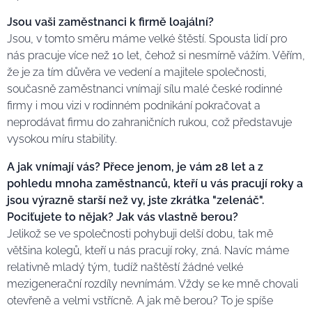
Jsou vaši zaměstnanci k firmě loajální?
Jsou, v tomto směru máme velké štěstí. Spousta lidí pro
nás pracuje více než 10 let, čehož si nesmírně vážím. Věřím,
že je za tím důvěra ve vedení a majitele společnosti,
současně zaměstnanci vnímají sílu malé české rodinné
firmy i mou vizi v rodinném podnikání pokračovat a
neprodávat firmu do zahraničních rukou, což představuje
vysokou míru stability.
A jak vnímají vás? Přece jenom, je vám 28 let a z
pohledu mnoha zaměstnanců, kteří u vás pracují roky a
jsou výrazně starší než vy, jste zkrátka "zelenáč".
Pociťujete to nějak? Jak vás vlastně berou?
Jelikož se ve společnosti pohybuji delší dobu, tak mě
většina kolegů, kteří u nás pracují roky, zná. Navíc máme
relativně mladý tým, tudíž naštěstí žádné velké
mezigenerační rozdíly nevnímám. Vždy se ke mně chovali
otevřeně a velmi vstřícně. A jak mě berou? To je spíše