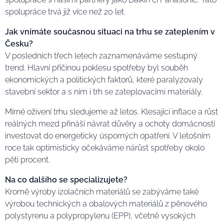
spolupráce trvá již více než 20 let.
Jak vnímáte současnou situaci na trhu se zateplením v
Česku?
V posledních třech letech zaznamenáváme sestupný
trend. Hlavní příčinou poklesu spotřeby byl souběh
ekonomických a politických faktorů, které paralyzovaly
stavební sektor a s ním i trh se zateplovacími materiály.
Mírné oživení trhu sledujeme až letos. Klesající inflace a růst
reálných mezd přináší návrat důvěry a ochoty domácností
investovat do energeticky úsporných opatření. V letošním
roce tak optimisticky očekáváme nárůst spotřeby okolo
pěti procent.
Na co dalšího se specializujete?
Kromě výroby izolačních materiálů se zabýváme také
výrobou technických a obalových materiálů z pěnového
polystyrenu a polypropylenu (EPP), včetně vysokých